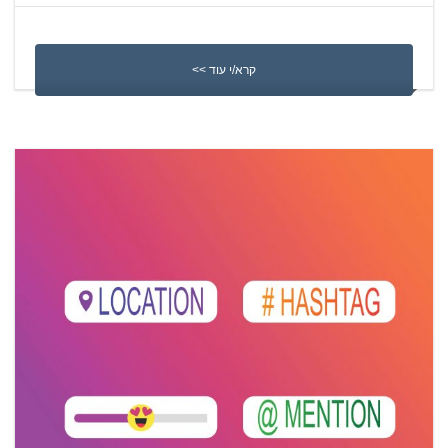
קרא/י עוד >>