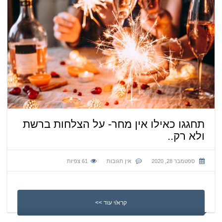
תחגגו כאילו אין מחר- על הצלחות ברשת
ולא רק..
ספטמבר 28, 2020
אין תגובות
61
צפיות
קרא/י עוד >>