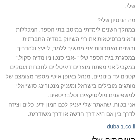
שלי.
מה‭ ‬הניסיון‭ ‬שלי‭?‬‬‬‬
‬והאוניברסיטאות‭ ‬את‭ ‬רזי‭ ‬השיווק‭ ‬במדיה‭ ‬החברתית
‬במסגרת‭ ‬בית‭ ‬הספר‭ ‬שלי‭- “‬אבי‭ ‬סנטו‭ ‬ניו‭ ‬מדיה‭ ‬סקול‭”.‬‬‬
במקביל אני מפתח מוצרים דיגיטליים לחברות ועסקים
קטנים עד בינוניים, מנהל באופן אישי מספר מצומצם של
מותגים מובילים בישראל ומעניק מנטורינג סושייאלי
למשפיענים,פוליטיקאים וסלבריטאים.
אני בטוח, שהאתר שלי יעניק לכם המון ידע, כלים וצידה
לדרך בין אם היא דרך חדשה או דרך משודרגת.
dubai1.co.il
השירותים שלי