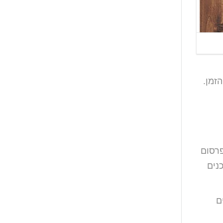
זמן.
פרסום
נים
ם