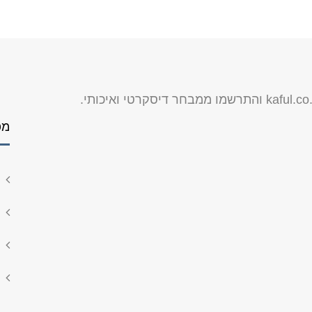
kaful.co.
והתרשמו ממבחר דיסקרטי ואיכותי.
מפ
ד
ש
מ
ק