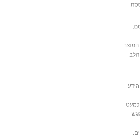
ססת
סם,
 המוצר
הלב
הידע
 כמעט
גש
ם,