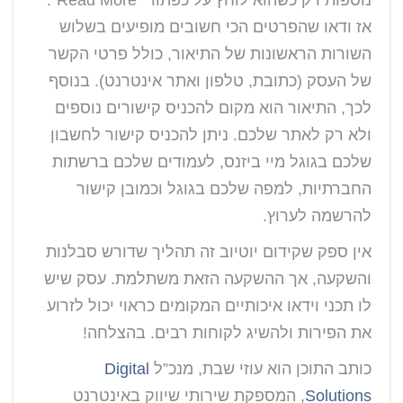
נוספות רק כשהוא לוחץ על כפתור “Read More”.
אז ודאו שהפרטים הכי חשובים מופיעים בשלוש
השורות הראשונות של התיאור, כולל פרטי הקשר
של העסק (כתובת, טלפון ואתר אינטרנט). בנוסף
לכך, התיאור הוא מקום להכניס קישורים נוספים
ולא רק לאתר שלכם. ניתן להכניס קישור לחשבון
שלכם בגוגל מיי ביזנס, לעמודים שלכם ברשתות
החברתיות, למפה שלכם בגוגל וכמובן קישור
להרשמה לערוץ.
אין ספק שקידום יוטיוב זה תהליך שדורש סבלנות
והשקעה, אך ההשקעה הזאת משתלמת. עסק שיש
לו תכני וידאו איכותיים המקומים כראוי יכול לזרוע
את הפירות ולהשיג לקוחות רבים. בהצלחה!
כותב התוכן הוא עוזי שבת, מנכ”ל
Digital
Solutions
, המספקת שירותי שיווק באינטרנט