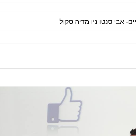
קורסים ומוצרים דיגיטליים
- אבי סנטו ניו מדיה סקול
סנטו VOD
הדרכות חינם