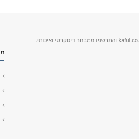
kaful.co.
והתרשמו ממבחר דיסקרטי ואיכותי.
מפ
ד
ש
מ
ק